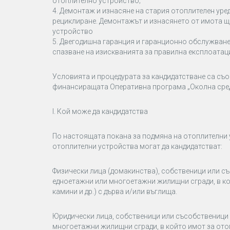
отоплително устройство;
4. Демонтаж и изнасяне на стария отоплителен уре
рециклиране. Демонтажът и изнасянето от имота щ
устройство
5. Двегодишна гаранция и гаранционно обслужване
спазване на изискванията за правилна експлоатаци
Условията и процедурата за кандидатстване са съ
финансиращата Оперативна програма „Околна среда
I.
Кой може да кандидатства
По настоящата покана за подмяна на отоплителни 
отоплителни устройства могат да кандидатстват:
Физически лица (домакинства), собственици или с
едноетажни или многоетажни жилищни сгради, в кой
камини и др.) с дърва и/или въглища.
Юридически лица, собственици или съсобственици
многоетажни жилищни сгради, в който имот за отопл