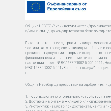
О
бщина
НЕСЕБЪР
кани всички жители/домакинства 
и/или въглища, да кандидатстват за безвъзмезднат
Битовото отопление с дърва и въглища е основен и
частици, като в определени жилищни райони и ква
превишават допустимите норми и създават потенци
финансиране за изпълнение на мерки за подмяна на
настоящия проект № BG16FFPR002-5.001-0011 „Несе
№BG16FFPR002-5.001 „За по-чист въздух!“, по приор
г.
Община Несебър ще предостави на одобрените лица
1. Ново екологично отоплително устройство на пе
2. Доставка и монтаж в жилището или свързване к
3. Инструктаж на място при доставката, както и п