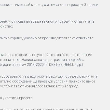
сочения имот най-малко до изтичане на период от 3 години
елени от общината лица за срок от 3 години от датата на
ройство;
ен тип гориво, указано от производителя за съответното
одмяна на отоплително устройство за битово отопление,
зточник (вкл. Националната програма за енергийна
гиони в растеж 2014-2020 г.“, DESIREE, REECL и др.)
 собствеността върху имота върху друго лице в рамките на
телно оборудване, ще предвиди условия, при които ще се
устройства от новия собственик в този период.
 участие в проекта.
тстването местни данъци и такси за недвижимия имот, в