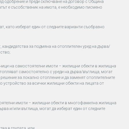
ед одобрение и преди сключване на договор с Община
датът е съсобственик на имота, е необходимо писмено
т, като изберат един от следните варианти съобразно
 кандидатства за подмяна на отоплителен уред на дърва/
ство;
веници на самостоятелни имоти – жилищни обекти в жилищна
отопляват самостоятелно с уреди на дърва/въглища, могат
 решение за локално отопление и да заменят отоплителните
но устройство за всички жилищни обекти на лицата от
стоятелни имоти – жилищни обекти в многофамилна жилищна
рва и/или въглища, могат да изберат един от следните
ва в групата, или