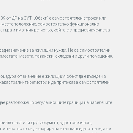
.39 от ДР на ЗУТ: „Обект“ е самостоятелен строеж или
е, местоположение, самостоятелно функционално
стъра и имотния регистър, който е с предназначение за
редназначение за жилищни нужди. Не са самостоятелни
местата, мазета, тавански, складови и други помещения,
оцедура от значение е жилищния обект да е въведен в
и кадастралните регистри и да притежава самостоятелен
да
е разположен в регулационните граници на
населените
риален акт или друг документ, удостоверяващ
ятелството се декларира на етап кандидатстване, а се