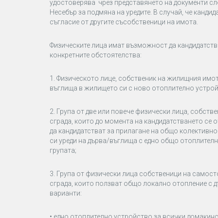
удостоверява чрез представянето на документи сл
Несебър
за подмяна на уредите. В случай, че канди
съгласие от другите съсобственици на имота.
Физическите лица имат възможност да кандидатства
конкретните обстоятелства:
1. Физическото лице,
собственик на
жилищния имот,
въглища в жилището си с ново отоплително устрой
2. Група от две или повече физически лица, собст
сграда, които до момента на кандидатстването се 
да кандидатстват за прилагане на общо колективно
си уреди на дърва/въглища с едно общо отоплител
групата;
3. Група от физически лица собственици на само
сграда, които ползват общо локално отопление с дъ
варианти:
• едно отоплително устройство за всички домакинст