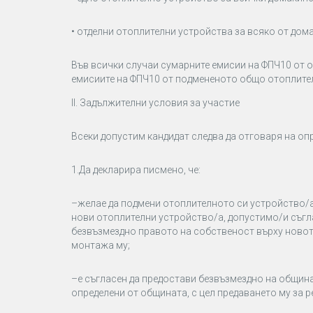
• отделни отоплителни устройства за всяко от дома
Във всички случаи сумарните емисии на ФПЧ10 от о
емисиите на ФПЧ10 от подмененото общо отоплител
II.
Задължителни условия за участие
Всеки допустим кандидат следва да отговаря на опр
1.
Да декларира писмено, че:
–
желае да подмени отоплителното си устройство/а
нови отоплителни устройство/а, допустимо/и съгл
безвъзмездно правото на собственост върху новот
монтажа му;
–
е съгласен да предостави безвъзмездно на общин
определени от общината, с цел предаването му за р