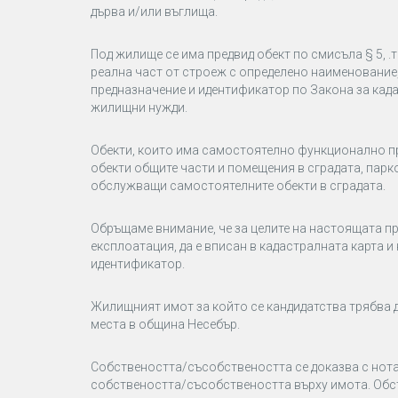
дърва и/или въглища.
Под жилище се има предвид обект по смисъла § 5, .т
реална част от строеж с определено наименовани
предназначение и идентификатор по Закона за када
жилищни нужди.
Обекти, които има самостоятелно функционално п
обекти общите части и помещения в сградата, парко
обслужващи самостоятелните обекти в сградата.
Обръщаме внимание, че за целите на настоящата пр
експлоатация, да е вписан в кадастралната карта 
идентификатор.
Жилищният имот за който се кандидатства трябва 
места в
община
Несебър
.
Собствеността/съсобствеността се доказва с нота
собствеността/съсобствеността върху имота. Обсто