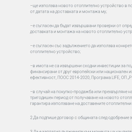
–
ще използва новото отоплително устройство в по
от датата на доставката и монтажа му;
–
е съгласен да бъдат извършвани проверки от опред
доставката и монтажа на новото отоплително уст
–
е съгласен със задължението да използва конкрет
отоплително устройство;
–
в имота не са извършени сходни инвестиции за п
финансирани от друг европейски или национален и
ефективност, ПООС 2014-2020, Програма LIFE, ОП „Ре
–
в случай на покупко-продажба или прехвърляне на
тригодишен период от получаване на новото отопли
гарантира използване на доставените отоплителни 
2.
Да подпише договор с общината след одобрение за
3.
Да е заплатил дължимите към момента на кандида