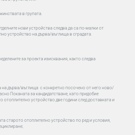
кинствата в групата.
тделните нови устройства следва да са по-малки от
но устройство на дърва/въглища в сградата.
еделените за проекта изисквания, както следва
 на дърва/въглища с конкретно посочено от него ново/
асно Поканата за кандидатстване, като придобие
о отоплително устройство две години след доставката и
ата старото отоплително устройство по ред и условия,
ециклиране;