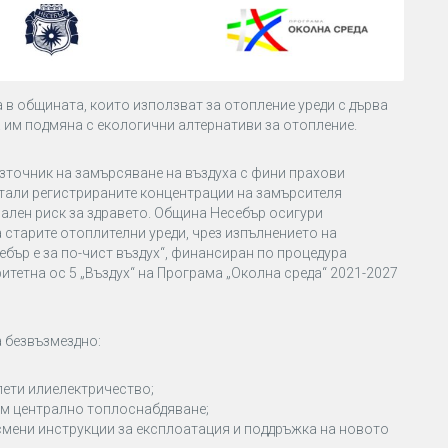
в общината, които използват за отопление уреди с дърва
а им подмяна с екологични алтернативи за отопление.
зточник на замърсяване на въздуха с фини прахови
ртали регистрираните концентрации на замърсителя
ален риск за здравето.
Община Несебър осигури
 старите отоплителни уреди, чрез изпълнението на
бър е за по-чист въздух“, финансиран по процедура
итетна ос 5 „Въздух“ на Програма „Околна среда“ 2021-2027
 безвъзмездно:
лети
или
електричество;
ъм централно топлоснабдяване;
исмени
инструкции за експлоатация и поддръжка на новото