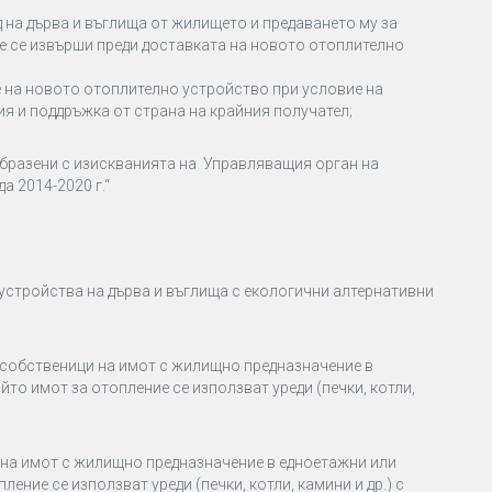
д на дърва и въглища от жилището и предаването му за
е се извърши преди доставката на новото отоплително
 на новото отоплително устройство при условие на
я и поддръжка от страна на крайния получател;
образени с изискванията на Управляващия орган на
 2014-2020 г.“
устройства на дърва и въглища с екологични алтернативни
ъсобственици на имот с жилищно предназначение в
то имот за отопление се използват уреди (печки, котли,
 на имот с жилищно предназначение в едноетажни или
ение се използват уреди (печки, котли, камини и др.) с