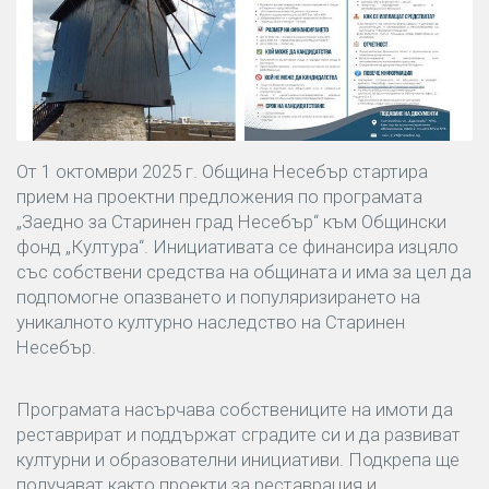
От 1 октомври 2025 г. Община Несебър стартира
прием на проектни предложения по програмата
„Заедно за Старинен град Несебър“ към Общински
фонд „Култура“. Инициативата се финансира изцяло
със собствени средства на общината и има за цел да
подпомогне опазването и популяризирането на
уникалното културно наследство на Старинен
Несебър.
Програмата насърчава собствениците на имоти да
реставрират и поддържат сградите си и да развиват
културни и образователни инициативи. Подкрепа ще
получават както проекти за реставрация и