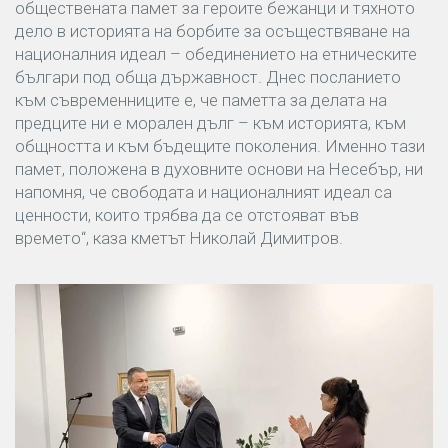
обществената памет за героите бежанци и тяхното
дело в историята на борбите за осъществяване на
националния идеал – обединението на етническите
българи под обща държавност. Днес посланието
към съвременниците е, че паметта за делата на
предците ни е морален дълг – към историята, към
общността и към бъдещите поколения. Именно тази
памет, положена в духовните основи на Несебър, ни
напомня, че свободата и националният идеал са
ценности, които трябва да се отстояват във
времето“, каза кметът Николай Димитров.