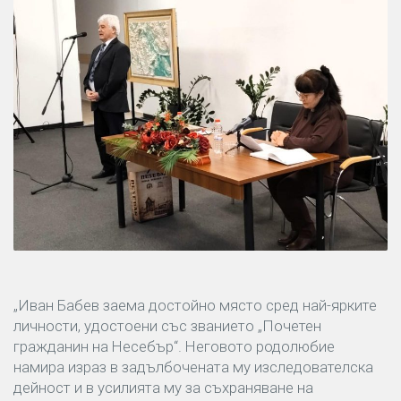
„Иван Бабев заема достойно място сред най-ярките
личности, удостоени със званието „Почетен
гражданин на Несебър“. Неговото родолюбие
намира израз в задълбочената му изследователска
дейност и в усилията му за съхраняване на