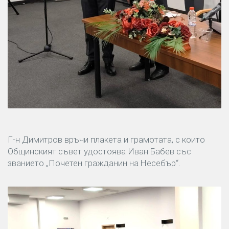
Г-н Димитров връчи плакета и грамотата, с които
Общинският съвет удостоява Иван Бабев със
званието „Почетен гражданин на Несебър“.