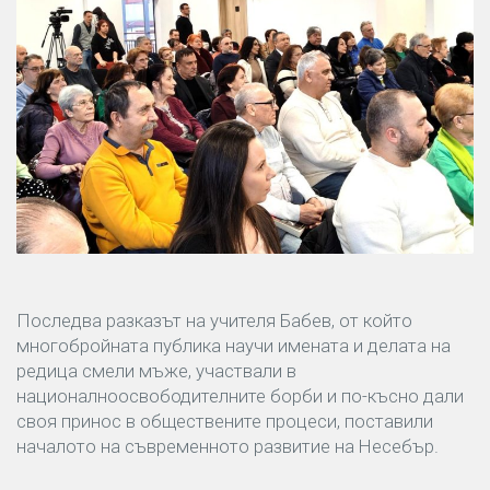
Последва разказът на учителя Бабев, от който
многобройната публика научи имената и делата на
редица смели мъже, участвали в
националноосвободителните борби и по-късно дали
своя принос в обществените процеси, поставили
началото на съвременното развитие на Несебър.