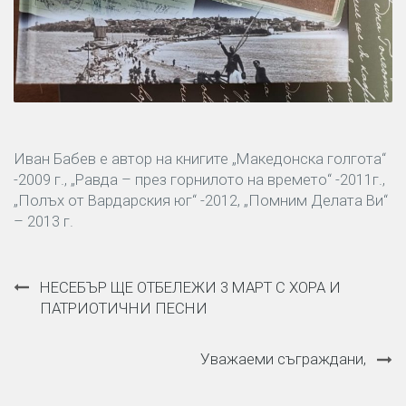
Иван Бабев е автор на книгите „Македонска голгота“
-2009 г., „Равда – през горнилото на времето“ -2011г.,
„Полъх от Вардарския юг“ -2012, „Помним Делата Ви“
– 2013 г.
Навигация
НЕСЕБЪР ЩЕ ОТБЕЛЕЖИ 3 МАРТ С ХОРА И
ПАТРИОТИЧНИ ПЕСНИ
Уважаеми съграждани,