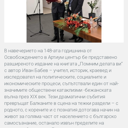
В навечерието на 148-ата годишнина от
Освобождението в Артиум център бе представено
разширеното издание на книгата „Помним делата ви“
с автор Иван Бабев – учител, историк, краевед и
изследовател на политическите, социалните и
икономическите процеси, съпътствали един от най-
значимите обществени катаклизми -бежанската
вълна през XIX век. Тези драматични събития
превръщат Балканите в сцена на тежки раздели – с
родното, с корените и с познатия дотогава начин на
живот за голяма част от населението с българско
самосъзнание, останало извън пределите на