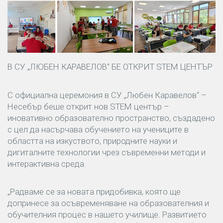
В СУ „ЛЮБЕН КАРАВЕЛОВ“ БЕ ОТКРИТ STEM ЦЕНТЪР
С официална церемония в СУ „Любен Каравелов“ –
Несебър беше открит нов STEM център –
иновативно образователно пространство, създадено
с цел да насърчава обучението на учениците в
областта на изкуството, природните науки и
дигиталните технологии чрез съвременни методи и
интерактивна среда.
„Радваме се за новата придобивка, която ще
допринесе за осъвременяване на образователния и
обучителния процес в нашето училище. Развитието