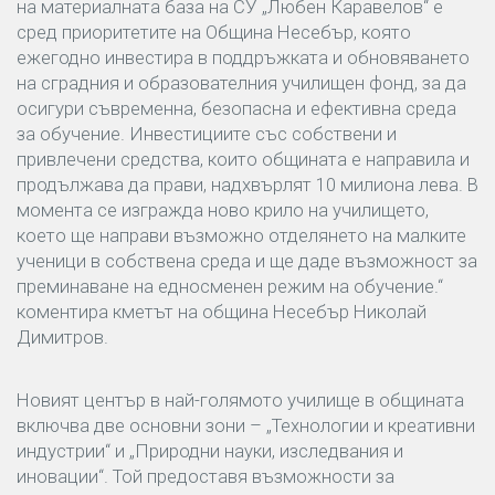
на материалната база на СУ „Любен Каравелов“ е
сред приоритетите на Община Несебър, която
ежегодно инвестира в поддръжката и обновяването
на сградния и образователния училищен фонд, за да
осигури съвременна, безопасна и ефективна среда
за обучение. Инвестициите със собствени и
привлечени средства, които общината е направила и
продължава да прави, надхвърлят 10 милиона лева. В
момента се изгражда ново крило на училището,
което ще направи възможно отделянето на малките
ученици в собствена среда и ще даде възможност за
преминаване на едносменен режим на обучение.“
коментира кметът на община Несебър Николай
Димитров.
Новият център в най-голямото училище в общината
включва две основни зони – „Технологии и креативни
индустрии“ и „Природни науки, изследвания и
иновации“. Той предоставя възможности за