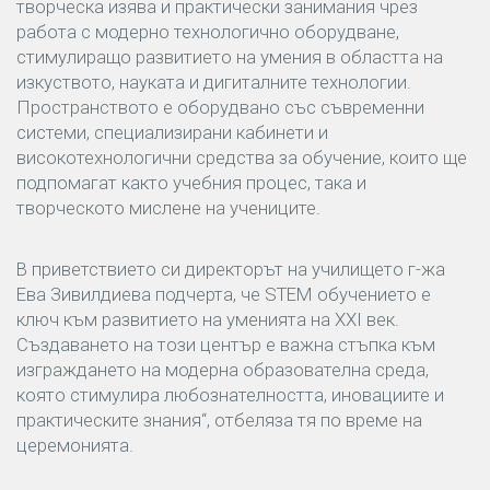
творческа изява и практически занимания чрез
работа с модерно технологично оборудване,
стимулиращо развитието на умения в областта на
изкуството, науката и дигиталните технологии.
Пространството е оборудвано със съвременни
системи, специализирани кабинети и
високотехнологични средства за обучение, които ще
подпомагат както учебния процес, така и
творческото мислене на учениците.
В приветствието си директорът на училището г-жа
Ева Зивилдиева подчерта, че STEM обучението е
ключ към развитието на уменията на XXI век.
Създаването на този център е важна стъпка към
изграждането на модерна образователна среда,
която стимулира любознателността, иновациите и
практическите знания“, отбеляза тя по време на
церемонията.