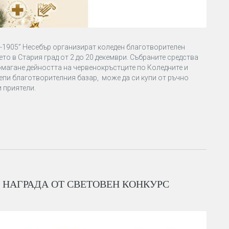
-1905” Несебър организират коледен благотворителен
то в Стария град от 2 до 20 декември. Събраните средства
омагане дейността на червенокръстците по Коледните и
епи благотворителния базар, може да си купи от ръчно
и приятели.
 НАГРАДА ОТ СВЕТОВЕН КОНКУРС