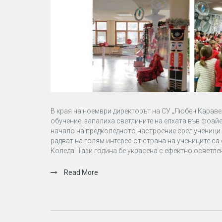
В края на ноември директорът на СУ „Любен Караве
обучение, запалиха светлините на елхата във фоай
начало на предколедното настроение сред ученици 
радват на голям интерес от страна на учениците са
Коледа. Тази година бе украсена с ефектно осветлен
Read More