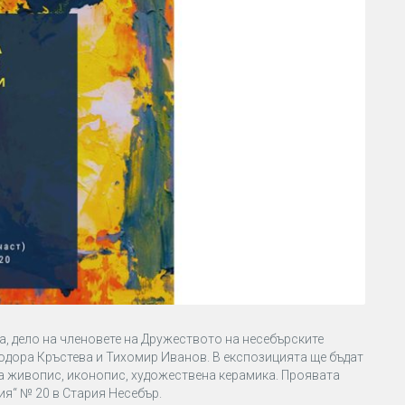
а, дело на членовете на Дружеството на несебърските
одора Кръстева и Тихомир Иванов. В експозицията ще бъдат
на живопис, иконопис, художествена керамика. Проявата
ия“ № 20 в Стария Несебър.