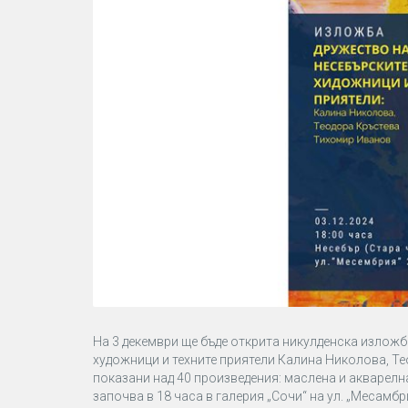
На 3 декември ще бъде открита никулденска изложб
художници и техните приятели Калина Николова, Те
показани над 40 произведения: маслена и акварел
започва в 18 часа в галерия „Сочи“ на ул. „Месамбр