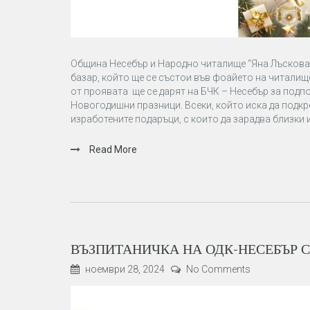
Община Несебър и Народно читалище “Яна Лъскова
базар, който ще се състои във фоайето на читалище
от проявата ще се дарят на БЧК – Несебър за подп
Новогодишни празници. Всеки, който иска да подкр
изработените подаръци, с които да зарадва близки 
Read More
ВЪЗПИТАНИЧКА НА ОДК-НЕСЕБЪР С
ноември 28, 2024
No Comments