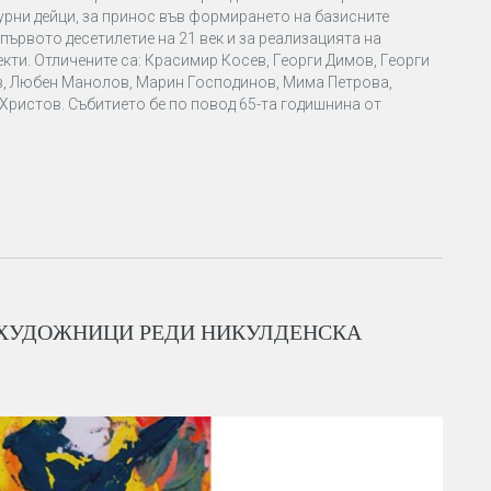
урни дейци, за принос във формирането на базисните
първото десетилетие на 21 век и за реализацията на
кти. Отличените са: Красимир Косев, Георги Димов, Георги
в, Любен Манолов, Марин Господинов, Мима Петрова,
Христов. Събитието бе по повод 65-та годишнина от
 ХУДОЖНИЦИ РЕДИ НИКУЛДЕНСКА