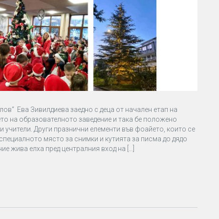
лов“ Ева Зивилдиева заедно с деца от начален етап на
ето на образователното заведение и така бе положено
и учители. Други празнични елементи във фоайето, които се
 специалното място за снимки и кутията за писма до дядо
ие жива елха пред централния вход на […]