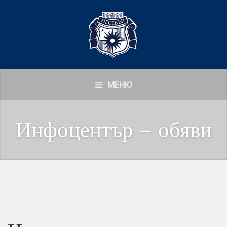
МЕНЮ
Инфоцентър – обяви