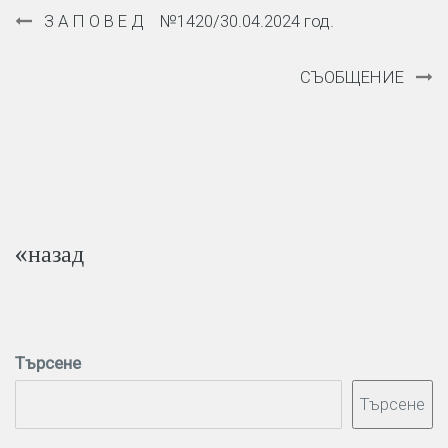
Навигация
З А П О В Е Д №1420/30.04.2024 год.
СЪОБЩЕНИЕ
«назад
Търсене
Търсене