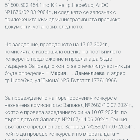
51500.502.454.1 по КК на гр.Несебър, АпОС
№1876/02.03.2004г., и след като се запознах с
приложените към административната преписка
документи, установих следното:
На заседание, проведеното на 17.07.2024г.,
комисията е извършила оценка на постъпилото
конкурсно предложение и предлага да бъде
издадена Заповед, с която за спечелил участник да
бъде определен –
Мария
…..
Даменлиева
, с адрес:
гр.Несебър, ул.“Емона“ №5, Булстат 177810968.
За провеждането на горепосочения конкурс е
назначена комисия със Заповед №2683/10.07.2024г.,
която е провела заседанието си на 10.07.2024г. по
първа дата от Заповед №2167/14.06.2024г. Същия
състав е определен със Заповед №2830/17.07.2024г.,
който да проведе конкурса и по втората дата –