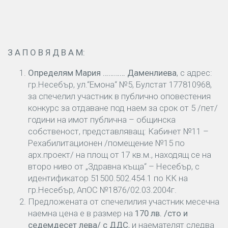
З А П О В Я Д В А М:
Определям
Мария ………… Даменлиева
, с адрес:
гр.Несебър, ул.“Емона“ №5, Булстат 177810968,
за спечелил участник в публично оповестения
конкурс за отдаване под наем за срок от 5 /пет/
години на имот публична – общинска
собственост, представляващ: Кабинет №11 –
Рехабилитационен /помещение №15 по
арх.проект/ на площ от 17 кв.м., находящ се на
второ ниво от „Здравна къща“ – Несебър, с
идентификатор 51500.502.454.1 по КК на
гр.Несебър, АпОС №1876/02.03.2004г.
Предложената от спечелилия участник месечна
наемна цена е в размер на
170
лв. /
сто и
седемдесет лева/
с ДДС
, и наемателят следва