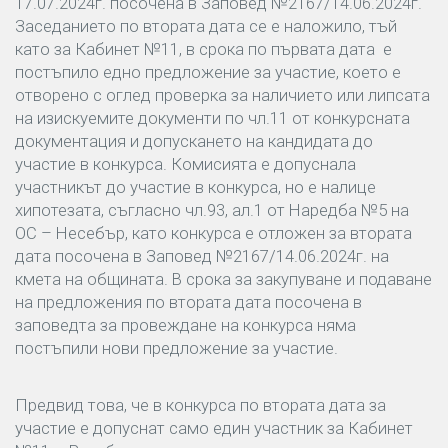
17.07.2024г. посочена в Заповед №2167/14.06.2024г.
Заседанието по втората дата се е наложило, тъй
като за Кабинет №11, в срока по първата дата е
постъпило едно предложение за участие, което е
отворено с оглед проверка за наличието или липсата
на изискуемите документи по чл.11 от конкурсната
документация и допускането на кандидата до
участие в конкурса. Комисията е допуснала
участникът до участие в конкурса, но е налице
хипотезата, съгласно чл.93, ал.1 от Наредба №5 на
ОС – Несебър, като конкурса е отложен за втората
дата посочена в Заповед №2167/14.06.2024г. на
кмета на общината. В срока за закупуване и подаване
на предложения по втората дата посочена в
заповедта за провеждане на конкурса няма
постъпили нови предложение за участие.
Предвид това, че в конкурса по втората дата за
участие е допуснат само един участник за Кабинет