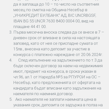
да я заплаща до 10 – то число на съответния
месец по сметка на Община Несебър в
„УНИКРЕДИТ БУЛБАНК“ АД, ВIС UNCRBGSF,
IBAN BG 55 UNCR 7630 8400 0004 00, вид на
плащане 44 41 00.
Първа месечна вноска следва да се внесе в 7 –
дневен срок от влизане в сила на настоящата
заповед, като от нея се приспадне сумата от
15лв., внесена като депозит за участие в
конкурса с платежно нареждане от 20.06.2024г.
След изпълнение на задължението по т.3 да
бъде сключен договор за наем на недвижимия
имот, предмет на конкурса, в срока указан в
чл.96, ал.1 от Наредба №5 за РПУРОИ на ОС –
Несебър, като предложенията от офертата на
кандидата бъдат вписани като задължения на
наемателя по наемния договор.
Ако наемателя не заплати наемната цена в
указания срок, депозита се задържа в полза на