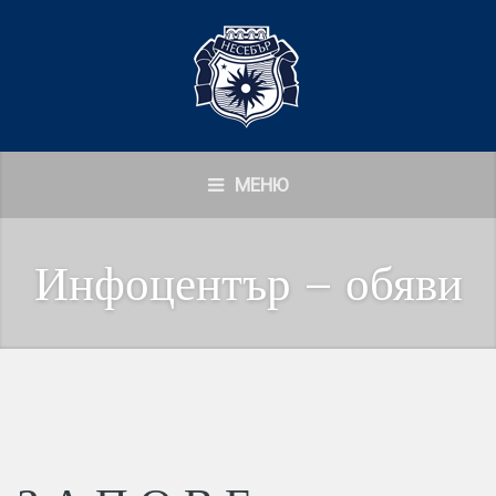
МЕНЮ
Инфоцентър – обяви