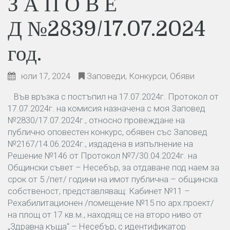
З А П О В Е
Д №2839/17.07.2024
год.
юли 17, 2024
Заповеди
,
Конкурси
,
Обяви
Във връзка с постъпил на 17.07.2024г. Протокол от
17.07.2024г. на комисия назначена с моя Заповед
№2830/17.07.2024г., относно провеждане на
публично оповестен конкурс, обявен със Заповед
№2167/14.06.2024г., издадена в изпълнение на
Решение №146 от Протокол №7/30.04.2024г. на
Общински съвет – Несебър, за отдаване под наем за
срок от 5 /пет/ години на имот публична – общинска
собственост, представляващ: Кабинет №11 –
Рехабилитационен /помещение №15 по арх.проект/
на площ от 17 кв.м., находящ се на второ ниво от
„Здравна къща“ – Несебър, с идентификатор