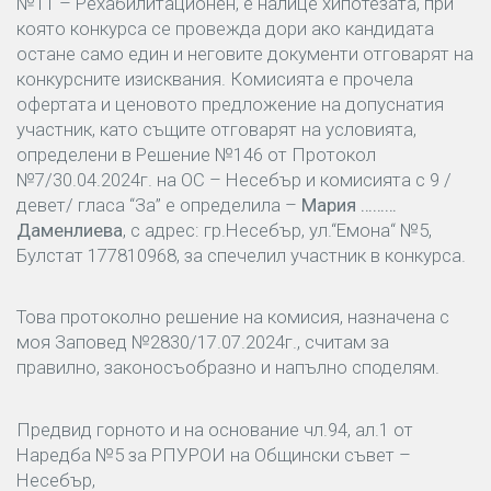
№11 – Рехабилитационен, е налице хипотезата, при
която конкурса се провежда дори ако кандидата
остане само един и неговите документи отговарят на
конкурсните изисквания. Комисията е прочела
офертата и ценовото предложение на допуснатия
участник, като същите отговарят на условията,
определени в Решение №146 от Протокол
№7/30.04.2024г. на ОС – Несебър и комисията с 9 /
девет/ гласа “За” е определила –
Мария
………
Даменлиева
, с адрес: гр.Несебър, ул.“Емона“ №5,
Булстат 177810968, за спечелил участник в конкурса.
Това протоколно решение на комисия, назначена с
моя Заповед №2830/17.07.2024г., считам за
правилно, законосъобразно и напълно споделям.
Предвид горното и на основание чл.94, ал.1 от
Наредба №5 за РПУРОИ на Общински съвет –
Несебър,