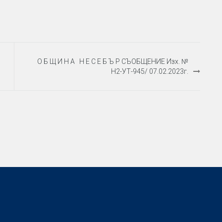
О Б Щ И Н А Н Е С Е Б Ъ Р СЪОБЩЕНИЕ Изх. №
Н2-УТ-945/ 07.02.2023г.