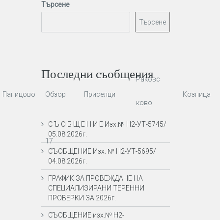
Търсене
Търсене
Последни съобщения
Раковс
Паницово
Обзор
Приселци
Козница
ково
С Ъ О Б Щ Е Н И Е Изх.№ Н2-УТ-5745/
05.08.2026г.
17
СЪОБЩЕНИЕ Изх. № Н2-УТ-5695/
04.08.2026г.
ГРАФИК ЗА ПРОВЕЖДАНЕ НА
СПЕЦИАЛИЗИРАНИ ТЕРЕННИ
ПРОВЕРКИ ЗА 2026г.
СЪОБЩЕНИЕ изх.№ Н2-