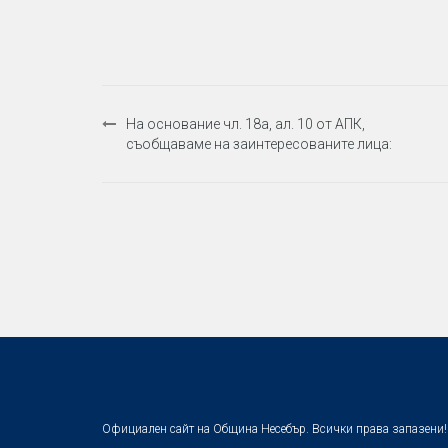
Навигация
На основание чл. 18а, ал. 10 от АПК,
съобщаваме на заинтересованите лица:
Официален сайт на Община Несебър. Всички права запазени!