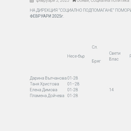
февруари 5, 2025
Обяви
,
Социална политика
НА ДИРЕКЦИЯ “СОЦИАЛНО ПОДПОМАГАНЕ” ПОМОР
ФЕВРУАРИ 2025г.
Сл.
Свети
Несе-бър
Влас
Бряг
Дарина Вълчанова
01-28
Таня Христова
01–28
Елена Димова
01-28
14
Пламена Дойчева
01-28