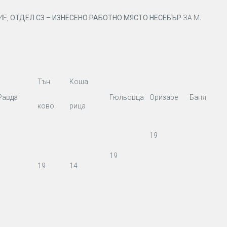
ИЕ,
ОТДЕЛ СЗ – ИЗНЕСЕНО РАБОТНО МЯСТО НЕСЕБЪР
ЗА М
.
Тън
Коша
Равда
Гюльовца
Оризаре
Баня
ково
рица
19
19
19
14