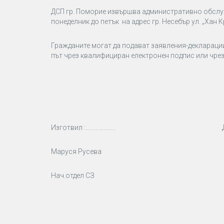
ДСП гр. Поморие извършва административно обслужва
понеделник до петък на адрес гр. Несебър ул. „Хан К
Гражданите могат да подават заявления-декларации
път чрез квалифициран електронен подпис или чре
Изготвил :……………….. Директор 
Маруся Русева Н
Нач.отдел СЗ