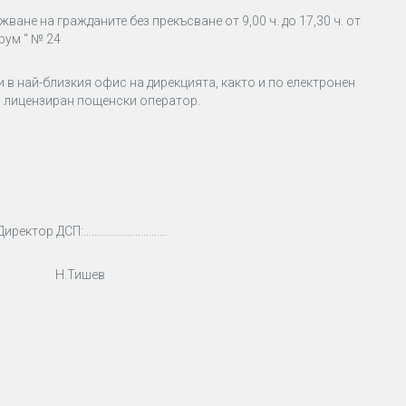
не на гражданите без прекъсване от 9,00 ч. до 17,30 ч. от
рум “ № 24
 в най-близкия офис на дирекцията, както и по електронен
з лицензиран пощенски оператор.
ДСП:………………………….
.Тишев