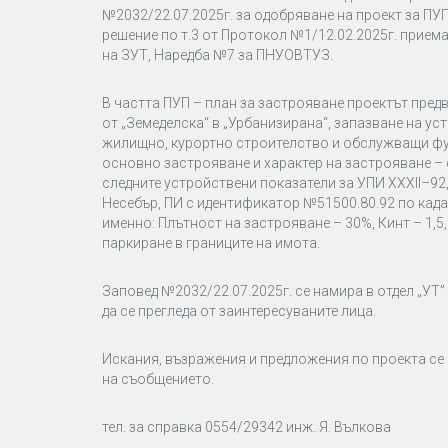
№
2032
/
22
.0
7
.2025г.
за одобряване на проект за ПУП
решение по
т.3 от Протокол №1/12.02.2025г
. прием
на ЗУТ, Наредба №7 за ПНУОВТУЗ.
В частта ПУП – план за застрояване проектът пре
от „Земеделска“ в „Урбанизирана“, запазване на ус
жилищно, курортно строителство и обслужващи фу
основно застрояване и характер на застрояване –
следните устройствени показатели за
УПИ
ХХХ
I
I
–
9
2
Несебър,
ПИ с идентификатор
№51500.8
0
.9
2
по када
именно:
Плътност на застрояване – 30%,
Кинт
– 1,5
паркиране в границите на имота.
Заповед №
2032
/
22
.0
7
.2025г.
се намира в отдел „УТ”
да се прегледа от заинтересуваните лица.
Искания, възражения и предложения по проекта се 
на съобщението.
тел. за справка
0554/29342
инж. Я. Вълкова