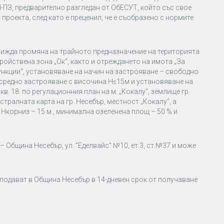
-ПЗ, предварително разгледан от
ОбЕСУТ
, който със свое
а проекта, след като е преценил, че е съобразено с нормите
движда промяна на трайното предназначение на територията
тройствена зона „Ок“, както и отреждането на имота „За
нкции“,
установяване на начин на застрояване – свободно
 средно застрояване с височина Н≤15м
и установяване на
,
кв. 1
8
по регулационния план на
м.
„Кокалу“, землище гр.
стралната карта на
гр. Несебър
, местност
„Кокалу“, а
,
Нкорниз
– 15 м., минимална озеленена площ – 50 % и
 – Община Несебър, ул. ”Еделвайс” №10, ет.3, ст.№37 и може
подават в Община Несебър в 14-дневен срок от получаване