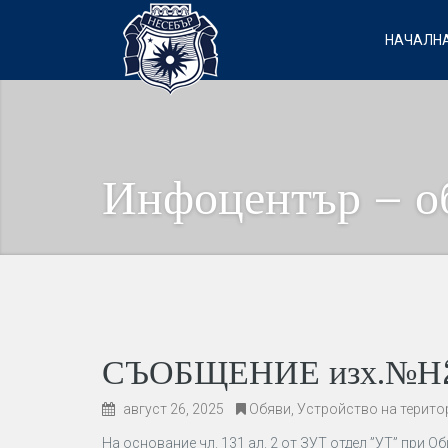
НАЧАЛНА
Инфоцентър – о
СЪОБЩЕНИЕ изх.№Н2-
август 26, 2025
Обяви
,
Устройство на терито
На основание чл. 131 ал. 2 от ЗУТ отдел ”УТ” при 