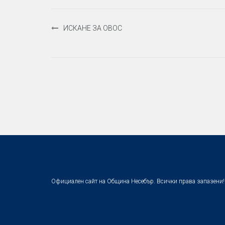
Навигация
ИСКАНЕ ЗА ОВОС
Официален сайт на Община Несебър. Всички права запазени!