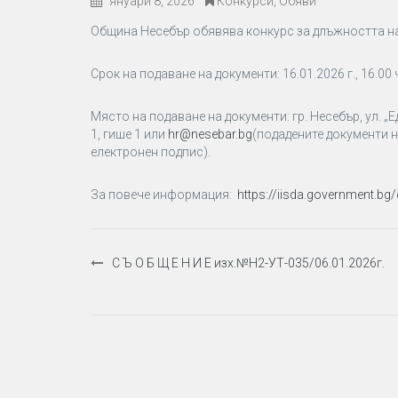
януари 8, 2026
Конкурси
,
Обяви
Община Несебър обявява конкурс за длъжността на
Срок на подаване на документи: 16.01.2026 г., 16.00 
Място на подаване на документи: гр. Несебър, ул. 
1, гише 1 или
hr@nesebar.bg
(подадените документи 
електронен подпис).
За повече информация:
https://iisda.government.bg
Навигация
С Ъ О Б Щ Е Н И Е изх.№Н2-УТ-035/06.01.2026г.