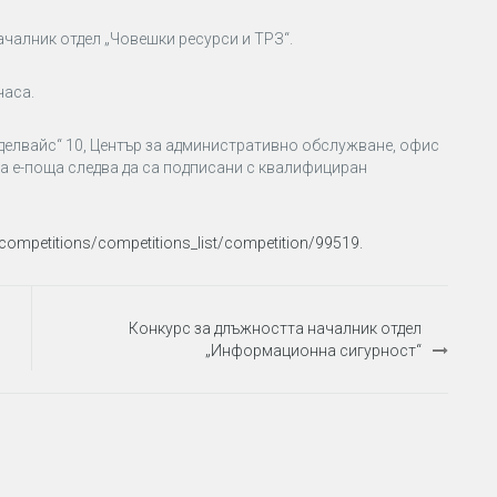
чалник отдел „Човешки ресурси и ТРЗ“.
часа.
„Еделвайс“ 10, Център за административно обслужване, офис
на е-поща следва да са подписани с квалифициран
/competitions/competitions_list/competition/99519.
Конкурс за длъжността началник отдел
„Информационна сигурност“