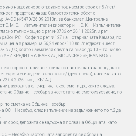
с явно наддаване за отдаване под наем за срок от 5 /пет/
твеност, представляващ: Самостоятелен обект с
ър, АчОС №5470/26.09.2013г., за банкомат „Централна
 С. М. С. – Изпълнителен директор и Н. С. К. – Изпълнителен
ъгласно пълномощно с рег.№3736 от 26.11.2025г. и рег.
 в район РС – София с рег.№127 на Нотариалната Камара, по
а цена в размер на 56,24 евро/110 лв. /петдесет и шест
ва/ с ДДС, която наемателя следва да внася до 10 – то число
 в УНИ КРЕДИТ БУЛБАНК АД, ВIС UNCRBGSF, IBAN BG 55
 дневен срок от влизане в сила на настоящата заповед, като
пет евро и единадесет евро цента/ (десет лева), внесена като
 23.04.2026г. на „ЦКБ” АД.
и разходи за ел.енергия, такса смет и др., както следва:
ета на Община Несебър за честотата на сметоизвозване, по
ер, по сметка на Община Несебър;
на ОС – Несебър, след изпълнение на задължението по т.2 да
.
ания срок, депозита се задържа в полза на Общината, като
а ОС – Несебър настоящата заповед да се обяви на