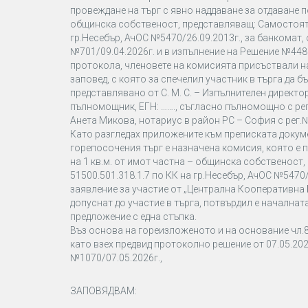
провеждане на търг с явно наддаване за отдаване по
общинска собственост, представляващ: Самостояте
гр.Несебър, АчОС №5470/26.09.2013г., за банкомат,
№701/09.04.2026г. и в изпълнение на Решение №448
протокола, членовете на комисията присъствали на
заповед, с която за спечелил участник в търга да 
представлявано от С. М. С. – Изпълнителен директор и
пълномощник, ЕГН: ……., съгласно пълномощно с рег.№
Анета Микова, нотариус в район РС – София с рег
Като разгледах приложените към преписката докум
горепосочения търг е назначена комисия, която е п
на 1 кв.м. от имот частна – общинска собственост
51500.501.318.1.7 по КК на гр.Несебър, АчОС №5470/
заявление за участие от „Централна Кооперативна Б
допуснат до участие в търга, потвърдил е начална
предложение с една стъпка.
Въз основа на гореизложеното и на основание чл.86
като взех предвид протоколно решение от 07.05.20
№1070/07.05.2026г.,
ЗАПОВЯДВАМ: