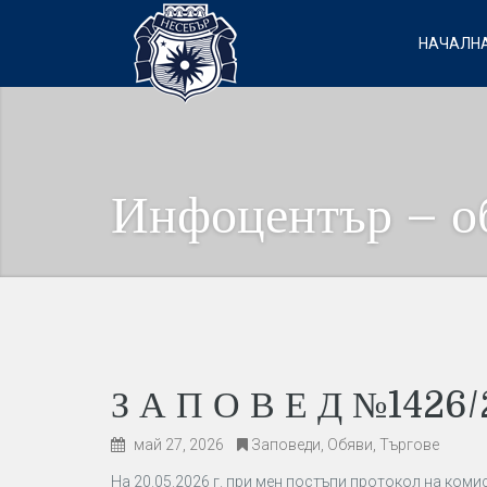
НАЧАЛНА
Инфоцентър – о
З А П О В Е Д №1426/
май 27, 2026
Заповеди
,
Обяви
,
Търгове
На 20.05.2026 г. при мен постъпи протокол на ком