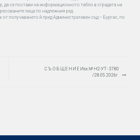
, да се постави на информационното табло в сградата на
ресованите лица по надлежния ред.
к от получаването й пред Административен съд – Бургас, по
С Ъ О Б Щ Е Н И Е Изх.№ Н2-УТ- 3780
/28.05.2026г.