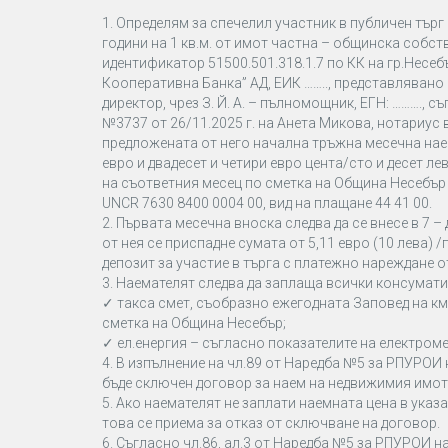
1. Определям за спечелил участник в публичен търг 
години на 1 кв.м. от имот частна – общинска собс
идентификатор 51500.501.318.1.7 по КК на гр.Несеб
Кооперативна Банка” АД, ЕИК …….., представлявано от
директор, чрез З. Й. А. – пълномощник, ЕГН: ………., с
№3737 от 26/11.2025 г. на Анета Микова, нотариус
предложената от него начална тръжна месечна наемн
евро и двадесет и четири евро цента/сто и десет ле
на съответния месец по сметка на Община Несебър
UNCR 7630 8400 0004 00, вид на плащане 44 41 00.
2. Първата месечна вноска следва да се внесе в 7 –
от нея се приспадне сумата от 5,11 евро (10 лева) /
депозит за участие в търга с платежно нареждане от
3. Наемателят следва да заплаща всички консумативн
✓ такса смет, съобразно ежегодната Заповед на км
сметка на Община Несебър;
✓ ел.енергия – съгласно показателите на електром
4. В изпълнение на чл.89 от Наредба №5 за РПУРОИ 
бъде сключен договор за наем на недвижимия имот
5. Ако наемателят не заплати наемната цена в указ
това се приема за отказ от сключване на договор.
6. Съгласно чл.86, ал.3 от Наредба №5 за РПУРОИ н