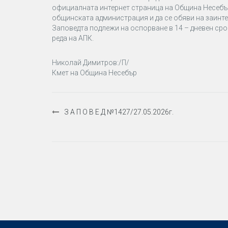
официалната интернет страница на Община Несебър
общинската администрация и да се обяви на заинте
Заповедта подлежи на оспорване в 14 – дневен сро
реда на АПК.
Николай Димитров:/П/
Кмет на Община Несебър
Навигация
З А П О В Е Д №1427/27.05.2026г.