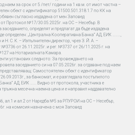
д наем за срок от 5 /пет/ години на 1 кв.м. от имот частна –
лен обект с идентификатор 51500.501.318.1.7 по КК на
 обявен съгласно издадена от мен Заповед
 от Протокол №17/30.05.2025г. на ОС – Несебър. В
 заседанието, определят и предлагат да бъде издадена
бъде определен: „Централна Кооперативна Банка” АД, ЕИК ………,
 Н. С. К. – Изпълнителен директор, чрез З. Й. А. –
3736 от 26.11.2025г. и рег. №3737 от 26/11.2025 г. на
.№127 на Нотариалната Камара.
енти установих следното: За провеждането на
ровела заседанието си на 07.05.2026г. за отдаване под наем
, представляващ: Самостоятелен обект с идентификатор
26.09.2013г., за банкомат, и е разгледала постъпилото
анка” АД, ЕИК ……. Видно от протокола, участника е
та тръжна месечна наемна цена и е направил наддавателно
, ал.1 и ал.2 от Наредба №5 за РПУРОИ на ОС – Несебър,
26г. на комисия назначена с моя Заповед