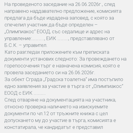
На проведеното заседание на 26.06.2026г., след
направено наддавателно предложение, комисията
предлага да бъде издадена заповед, с която за
спечелил участник да бъде определен –
„Олимпиакос“ ЕООД, със седалище и адрес на
управление:……….., ЕИК ………., представлявано от
Б.С.К. – управител.
Като разгледах приложените към преписката
документи установих следното: За провеждането на
горепосочения търг е назначена комисия, която е
провела заседанието си на 26.06.2026г.
За обект Сграда „Градска тоалетна“ има постъпило
едно заявления за участие в търга от „Олимпиакос“
ЕООД с ЕИК ………..
След отваряне на документацията на участника,
относно проверка наличието на изискуемите
документи по чл.12 от тръжните книжа с цел
допускането му до участие в търга, комисията е
констатирала, че кандидатът е представил