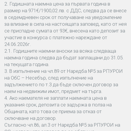
2. Годишната наемна цена за първата година в
размер на 971€/1900,02 лв. с ДДС, следва да се внесе
в седемдневен срок от получаване на уведомление
за влизане в сила на настоящата заповед, като от нея
се приспадне сумата от 93€, внесена като депозит за
участие в конкурса с платежно нареждане от
24.06.2026г.
2.1. Годишните наемни вноски за всяка следваща
наемна година следва да бъдат заплащани до 31.05.
на текущата година.
3. В изпълнение на чл.89 от Наредба №5 за РПУРОИ
на ОбС – Несебър, след изпълнение на
задължението по т.3 да бъде сключен договор за
наем на недвижим имот, предмет на търга.
4. Ако наемателя не заплати наемната цена в
указания срок, депозита се задържа в полза на
Общината, като това се приема за отказ от
сключване на договор.
Съгласно чл.86, ал.3 от Наредба №5 за РПУРОИ на