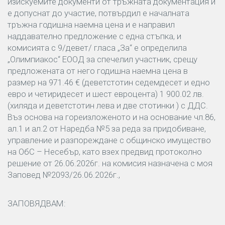
изискуемите документи от тръжната документация и
е допуснат до участие, потвърдил е началната
тръжна годишна наемна цена и е направил
наддавателно предложение с една стъпка, и
комисията с 9/девет/ гласа „За“ е определила
„Олимпиакос“ ЕООД за спечелил участник, срещу
предложената от него годишна наемна цена в
размер на 971.46 € (деветстотин седемдесет и едно
евро и четиридесет и шест евроцента) 1 900.02 лв.
(хиляда и деветстотин лева и две стотинки ) с ДДС.
Въз основа на гореизложеното и на основание чл.86,
ал.1 и ал.2 от Наредба №5 за реда за придобиване,
управление и разпореждане с общинско имущество
на ОбС – Несебър, като взех предвид протоколно
решение от 26.06.2026г. на комисия назначена с моя
Заповед №2093/26.06.2026г.,
ЗАПОВЯДВАМ: