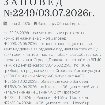
З А П О В Е Д
№2249/03.07.2026г.
юли 3, 2026
Заповеди
,
Обяви
,
Търгове
На 30.06.2026г. при мен постъпи протокол на
комисия назначена с моя Заповед
№2093/26.06.2026г., относно провеждане на търг с
явно наддаване за отдаване под наем за срок от 3 /
три/ години на имот частна – общинска собственост,
представляващ: Сграда „Градска тоалетна“ със ЗП 40
кв.м. с идентификатор 53045.502.266.1 по КК на
гр.Обзор, с предназначение: Сграда за битови услуги,
ул.“Св.Св.Кирил и Методий“, актувана с АчОС
№6756/13.02.2023г., обявен съгласно Заповед
№1569/04.06.2026г. на Кмета на Община Несебър, в
изпълнение на Решение №72 от Протокол
№4/30.01.2024г. и Решение №156 от Протокол
№7/30.04.2024г. на Общински съвет – Несебър.