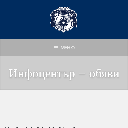
МЕНЮ
Инфоцентър – обяви