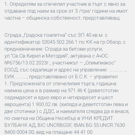
1. Определям за спечелил участник в търг с явно за
отдаване под наем за срок от 3 /три/ години на имот
частна – общинска собственост, представляващ:
Сграда „Градска тоалетна“ със ЗП 40 кв.м. с
идентификатор 53045.502.266.1 по КК на гр.Обзор, с
предназначение: Сграда за битови услуги,
ул.“Св.Св.Кирил и Методий“, актувана с АчОС
№6756/13.02.2023г., участникът – „Олимпиакос“
ЕООД, със седалище и адрес на управление: ……………,
ЕИК ………., представлявано от Б.С.К. – управител.
1. Предложената от спечелилия търга, годишна
наемна цена е в размер на 971.46 € (деветстотин
седемдесет и едно евро и четиридесет и шест
евроцента) 1 900.02 лв. (хиляда и деветстотин лева и
две стотинки ) с ДДС, и наемателя следва да я внася,
по сметка на Община Несебър в УНИ КРЕДИТ
БУЛБАНК АД, ВIС UNCRBGSF, IBAN BG 55 UNCR 7630
8400 0004 00, вид на плащане 44 41 00.