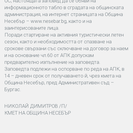
ОС, настоящата заповед да се обяви на
информационното табло в сградата на общинската
администрация, на интернет страницата на Община
Несебър – www.nesebar.bg, както и на
заинтерисованите лица.
Поради стартиране на активния туристически летен
сезон, както и необходимостта от спазване на
срокове свързани със сключване на договор за наем
и на основание чл.60 от АПК допускам
предварително изпълнение на заповедта.
Заповедта подлежи на оспорване по реда на АПК, в
14 – дневен срок от получаването й, чрез кмета на
Община Несебър, пред Административен съд –
Бургас.
НИКОЛАЙ ДИМИТРОВ /П/
КМЕТ НА ОБЩИНА НЕСЕБЪР
Навигация