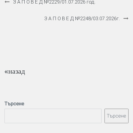
З А П О В Е Д №2229/01.07.2026 год.
З А П О В Е Д №2248/03.07.2026г.
«назад
Търсене
Търсене