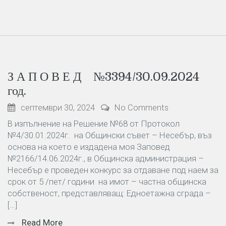
З А П О В Е Д №3394/30.09.2024
год.
септември 30, 2024
No Comments
В изпълнение на Решение №68 от Протокол
№4/30.01.2024г. на Общински съвет – Несебър, въз
основа на което е издадена моя Заповед
№2166/14.06.2024г., в Общинска администрация –
Несебър е проведен конкурс за отдаване под наем за
срок от 5 /пет/ години на имот – частна общинска
собственост, представляващ: Едноетажна сграда –
[…]
Read More