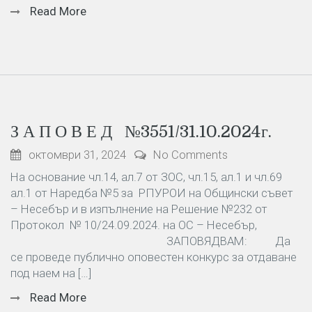
Read More
З А П О В Е Д №3551/31.10.2024г.
октомври 31, 2024
No Comments
На основание чл.14, ал.7 от ЗОС, чл.15, ал.1 и чл.69
ал.1 от Наредба №5 за РПУРОИ на Общински съвет
– Несебър и в изпълнение на Решение №232 от
Протокол № 10/24.09.2024. на ОС – Несебър,
ЗАПОВЯДВАМ: Да
се проведе публично оповестен конкурс за отдаване
под наем на […]
Read More