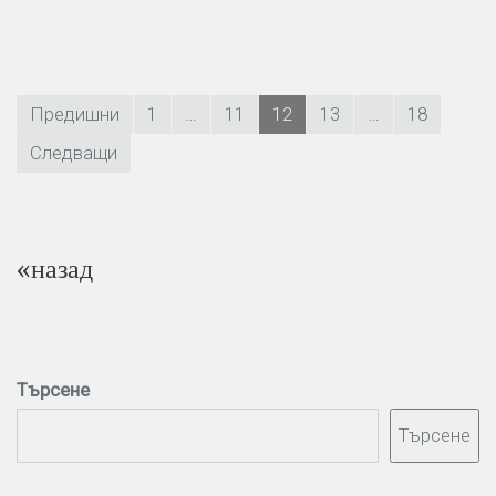
Разделяне
Предишни
1
…
11
12
13
…
18
на
Следващи
публикациите
на
«назад
страници
Търсене
Търсене