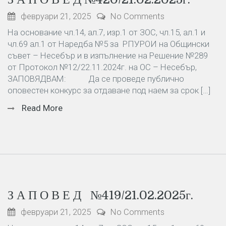
февруари 21, 2025
No Comments
На основание чл.14, ал.7, изр.1 от ЗОС, чл.15, ал.1 и
чл.69 ал.1 от Наредба №5 за РПУРОИ на Общински
съвет – Несебър и в изпълнение на Решение №289
от Протокол №12/22.11.2024г. на ОС – Несебър,
ЗАПОВЯДВАМ: Да се проведе публично
оповестен конкурс за отдаване под наем за срок […]
Read More
З А П О В Е Д №419/21.02.2025г.
февруари 21, 2025
No Comments