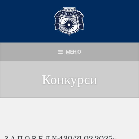
МЕНЮ
Конкурси
З А П О В Е Д №420/21.02.2025г.