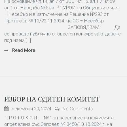
На основание чл.14, ал.7 от ЗОС, чл.15, ал.1 и чл.69
ал.1 от Наредба №5 за РПУРОИ на Общински съвет
– Несебър и в изпълнение на Решение №293 от
Протокол № 12/22.11.2024. на ОС – Несебър,
ЗАПОВЯДВАМ: Да
се проведе публично оповестен конкурс за отдаване
под наем […]
Read More
ИЗБОР НА ОДИТЕН КОМИТЕТ
декември 20, 2024
No Comments
П Р О Т О К О Л № 1 от заседание на комисията,
определена със Заповед № 3450/10.10.2024 г. на