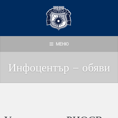
МЕНЮ
Инфоцентър – обяви