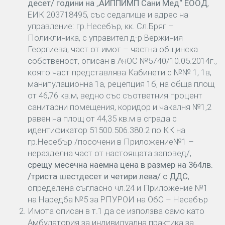
десет/ години
на
„
АИППИМП Сани Мед“ ЕООД
,
ЕИК 203718495, със седалище и адрес на
управление: гр.Несебър, кк. Сл.Бряг –
Поликлиника, с управител д-р Вержиния
Георгиева, част от имот – частна общинска
собственост, описан в АчОС №5740/10.05.2014г.,
която част представлява Кабинети с №№ 1, 1в,
манипулационна 1а, рецепция 1б, на обща площ
от 46,76 кв.м, ведно със съответния процент
санитарни помещения, коридор и чакалня №1,2
равен на площ от 44,35 кв.м в сграда с
идентификатор 51500.506.380.2 по КК на
гр.Несебър /посочени в Приложение№1 –
неразделна част от настоящата заповед/,
срещу
месечна наемна цена в размер на
364лв.
/триста шестдесет и четири лева/ с ДДС
,
определена съгласно чл.24 и Приложение №1
на Наредба №5 за РПУРОИ на ОбС – Несебър
Имота описан в т.1 да се използва само като
Амбулатория за индивидуална практика за