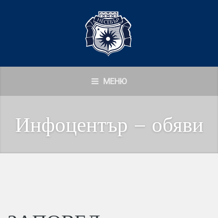
МЕНЮ
Инфоцентър – обяви