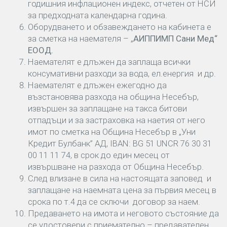
годишния инфлационен индекс, отчетен от НСИ
за предходната календарна година.
Оборудването и обзавеждането на кабинета е
за сметка на наемателя – „
АИППИМП Сани Мед“
ЕООД.
Наемателят е длъжен да заплаща всички
консумативни разходи за вода, ел.енергия и др.
Наемателят е длъжен ежегодно да
възстановява разхода на община Несебър,
извършен за заплащане на такса битови
отпадъци и за застраховка на наетия от него
имот по сметка на Община Несебър в „Уни
Кредит Булбанк” АД, IBAN: BG 51 UNCR 76 30 31
00 11 11 74, в срок до един месец от
извършване на разхода от Община Несебър.
След влизане в сила на настоящата заповед и
заплащане на наемната цена за първия месец в
срока по т.4 да се сключи договор за наем.
Предаването на имота и неговото състояние да
се удостовери с приемателно – предавателен