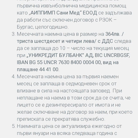
първична извънболнична медицинска помощ
като „
АИППИМП Сани Мед“ ЕООД
се задължава
да работи със сключен договор с РЗОК –
Бургас, целогодишно.
Месечната наемна цена в размер на
364лв. /
триста шестдесет и четири лева/ с ДДС
следва
да се заплаща до 10 – число на текущия месец
при
„УНИКРЕДИТ БУЛБАНК” АД, ВIС UNCRBGSF,
IBAN BG 55 UNCR 7630 8400 0004 00, вид на
плащане 44 41 00.
Месечната наемна цена за първия наемен
месец се заплаща в седмодневен срок от
влизане в сила на настоящата заповед. При
неплащане на наема в този срок да се счита, че
лицето се е дезинтересирало от имота и не
желае сключване на договор за наем, при което
преписката се прекратява служебно.
Наемната цена се актуализира ежегодно от
първи януари на всяка следваща година с