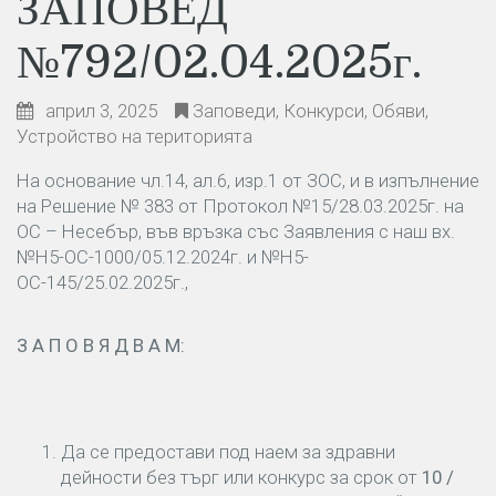
ЗАПОВЕД
№792/02.04.2025г.
април 3, 2025
Заповеди
,
Конкурси
,
Обяви
,
Устройство на територията
На основание чл.14, ал.6, изр.1 от ЗОС, и в изпълнение
на Решение № 383 от Протокол №15/28.03.2025г. на
ОС – Несебър, във връзка със Заявления с наш вх.
№Н5-ОС-1000/05.12.2024г. и №Н5-
ОС-145/25.02.2025г.,
З А П О В Я Д В А М:
Да се предостави под наем за здравни
дейности без търг или конкурс за срок от
10
/