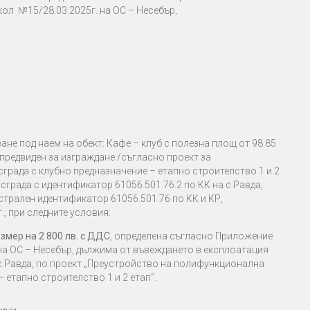
ол №15/28.03.2025г. на ОС – Несебър,
ане под наем на обект: Кафе – клуб с полезна площ от 98.85
 предвиден за изграждане /съгласно проект за
рада с клубно предназначение – етапно строителство 1 и 2
а сграда с идентификатор 61056.501.76.2 по КК на с.Равда,
дастрален идентификатор 61056.501.76 по КК и КР,
., при следните условия:
змер на 2 800 лв. с ДДС
, определена съгласно Приложение
 на ОС – Несебър, дължима от въвеждането в експлоатация
 с.Равда, по проект „Преустройство на полифункционална
 етапно строителство 1 и 2 етап“.