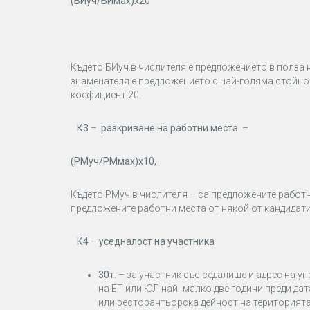
(БИуч/БИмах)х20
Където БИуч.в числителя е предложението в полза 
знаменателя е предложението с най-голяма стойнос
коефициент 20.
К3
–
разкриване на работни места
–
(РМуч/РМмах)х10,
Където РМуч в числителя – са предложените работ
предложените работни места от някой от кандидати
К4
–
уседналост на участника
30т.
– за участник със седалище и адрес на у
на ЕТ или ЮЛ най- малко две години преди д
или ресторантьорска дейност на територията