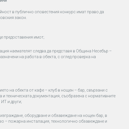
дини
ейност в публично оповестения конкурс имат право да
овския закон.
це предоставения имот;
тация наемателят следва да представя в Община Несебър –
азначени на работа в обекта, с оглед проверка на
то на обекта от кафе – клуб в нощен – бар, свързани с
а и техническата документация, съобразена с нормативните
ИТ и други;
изграждане, оборудване и обзавеждане на нощен бар, в
тиво – пожарна инсталация, технологично обзавеждане и