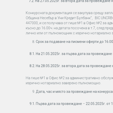
7.2. На 27.05.2025г. за втора дата за провеждане 
Конкурсната документация се закупува срещу заплащ
Община Несебър в Уни Кредит Булбанк”, BIC UNCRBG
447000, и се получава от гише №1 в Офис №2 за а
късно до 16.00ч. на датата посочена в т.7, след п
лично или от пълномощник с изрично нотариално
Срок за подаване на писмени оферти до 16.00
8.1. На
21.05.2025г. за първа дата за провеждане 
8.2. На
28.05.2025г. за втора дата за провеждане 
На гише №1 в Офис №2 за административно обслуж
изрично нотариално заверено пълномощно.
Дата, час и място за провеждане на конкурса
9.1. Първа дата за провеждане
–
22.05.2025г
. от 