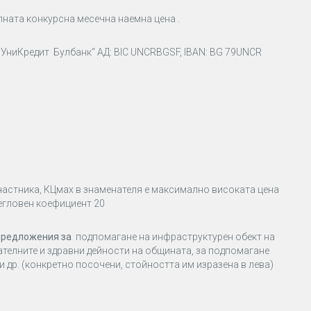
лната конкурсна месечна наемна цена .
„УниКредит Булбанк“ АД: ВIС UNCRBGSF, IBAN: ВG 79UNCR
участника, КЦмах в знаменателя е максимално високата цена
егловен коефициент 20
 предложения за
подпомагане на инфраструктурен обект на
телните и здравни дейности на общината, за подпомагане
 др. (конкретно посочени, стойността им изразена в лева)