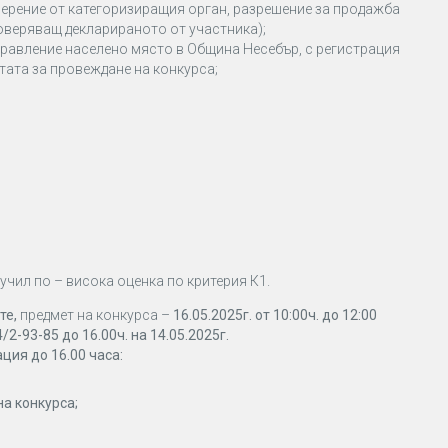
верение от категоризиращия орган, разрешение за продажба
товеряващ декларираното от участника);
управление населено място в Община Несебър, с регистрация
атата за провеждане на конкурса;
учил по – висока оценка по критерия К1.
те
,
предмет на конкурса –
16.05.2025
г
.
от
10
:
0
0
ч.
до 1
2
:00
4/2-93-85
до
16.00ч. на 14.05.2025г.
ация
до 16.00 часа:
на конкурса;