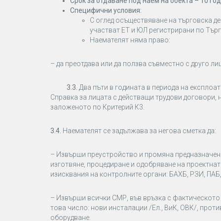
Срок за отдаване под наем на обекта – 10 го
Специфични условия:
С оглед осъществяване на търговска д
участват ЕТ и ЮЛ регистрирани по Търг
Наемателят няма право:
– да преотдава или да ползва съвместно с друго ли
3.3.
Два пъти в годината в периода на експлоа
Справка за лицата с действащи трудови договори, н
заложеното по Критерий К3.
3.4.
Наемателят се задължава за негова сметка да:
– Извърши преустройство и промяна предназначение
изготвяне, процедиране и одобряване на проектнат
изисквания на контролните органи: БАХБ, РЗИ, ПАБ, 
– Извърши всички СМР, във връзка с фактическото 
това число: нови инсталации /Ел., ВиК, ОВК/, про
оборудване.