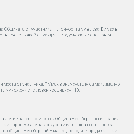
на Общината от участника – стойността му в лева, БИмах в
т в лева от някой от кандидатите, умножени с тегловен
ни места от участника, РМмах в знаменателя са максимално
те, умножени с тегловен коефициент 10.
правление населено място в Община Несебър, с регистрация
атата за провеждане на конкурса и извършващо търговска
 на община Несебър най – малко две години преди датата за