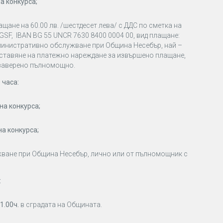
на конкурса;
ане на 60.00 лв. /шестдесет лева/ с ДДС по сметка на
SF, IBAN BG 55 UNCR 7630 8400 0004 00, вид плащане:
дминистративно обслужване при Община Несебър, най –
редставяне на платежно нареждане за извършено плащане,
 заверено пълномощно.
 часа:
на конкурса;
на конкурса;
ване при Община Несебър, лично или от пълномощник с
:
11.00ч.
в сградата на Общината.