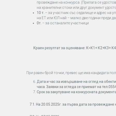
провеждане на конкурса. (Прилага се удосто
на хранителни стоки или друг документ удос
10 т.
– за участник със седалище и адрес на 
на ЕТ или ЮЛ най – малко две години преди д
0т.
– за останалите участници
Краен резултат за оценяване: К=К1+ К2+К3+ К4
При равен брой точки, превес ще има кандидата пол
Дата и час за извършване на
оглед на обект
и
часа
.
Заявки за огледа се приемат на тел.0
55
Срок за закупуване на конкурсната документ
7.1. На 20.05.
20
25г. за първа дата за провеждане 