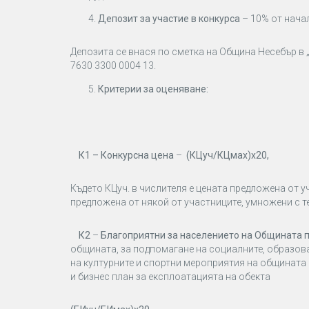
Депозит за участие в конкурса
– 10% от нача
Депозита се внася по сметка на Община Несебър в 
7630 3300 0004 13.
Критерии за оценяване:
К1 – Конкурсна цена
–
(КЦуч/КЦмах)х20,
Където КЦуч. в числителя е цената предложена от 
предложена от някой от участниците, умножени с т
К2
–
Благоприятни за населението на Общината
общината, за подпомагане на социалните, образова
на културните и спортни мероприятия на общината и
и бизнес план за експлоатацията на обекта