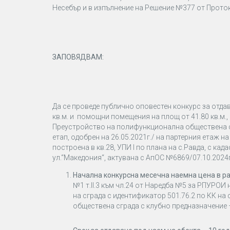
Несебър и в изпълнение на Решение №377 от Проток
ЗАПОВЯДВАМ:
Да се проведе публично оповестен конкурс за отдав
кв.м. и помощни помещения на площ от 41.80 кв.м.,
Преустройство на полифункционална обществена сг
етап, одобрен на 26.05.2021г./ на партерния етаж н
построена в кв.28, УПИ I по плана на с.Равда, с ка
ул.“Македония“, актувана с АпОС №6869/07.10.2024г
Начална конкурсна месечна наемна цена в ра
№1 т.IІ.3 към чл.24 от Наредба №5 за РПУРОИ
на сграда с идентификатор 501.76.2 по КК на
обществена сграда с клубно предназначение –