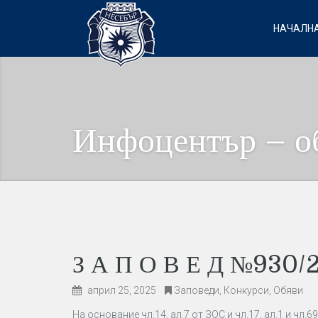
НАЧАЛНА
Инфоцентър – о
З А П О В Е Д №930/2
април 25, 2025
Заповеди
,
Конкурси
,
Обяви
На основание чл.14, ал.7 от ЗОС и чл.17, ал.1 и чл