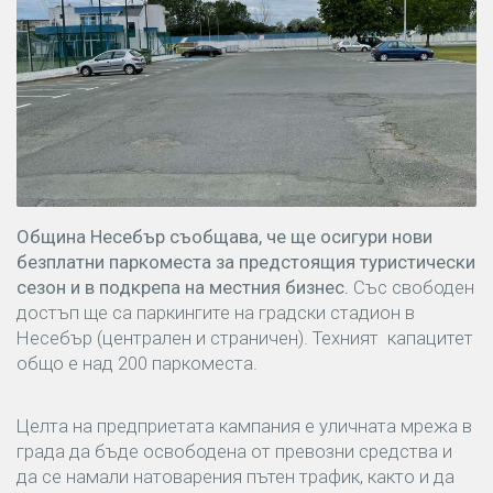
Община Несебър съобщава, че ще осигури нови
безплатни паркоместа за предстоящия туристически
сезон и в подкрепа на местния бизнес.
Със свободен
достъп ще са паркингите на градски стадион в
Несебър (централен и страничен). Техният капацитет
общо е над 200 паркоместа.
Целта на предприетата кампания е уличната мрежа в
града да бъде освободена от превозни средства и
да се намали натоварения пътен трафик, както и да