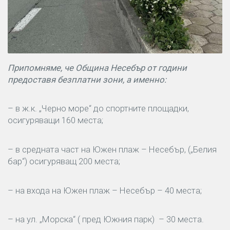
Припомняме, че Община Несебър от години
предоставя безплатни зони, а именно:
– в ж.к. „Черно море“ до спортните площадки,
осигуряващи 160 места;
– в средната част на Южен плаж – Несебър, („Белия
бар“) осигуряващ 200 места;
– на входа на Южен плаж – Несебър – 40 места;
– на ул. „Морска“ ( пред Южния парк) – 30 места.