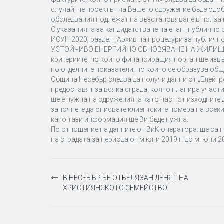
случай, че проектът на Вашето сдружение бъде одоб
обследвания подлежат на възстановяване в полза 
С указанията за кандидатстване на етап „публично 
ИСУН 2020, раздел „Архив на процедури за публич
УСТОЙЧИВО ЕНЕРГИЙНО ОБНОВЯВАНЕ НА ЖИЛИЩНИЯ С
критериите, по които финансиращият орган ще извъ
по отделните показатели, по които се образува общ
Община Несебър следва да получи данни от „Електро
предоставят за всяка сграда, която планира учас
ще е нужна на сдруженията като част от изходните
започнете да описвате клиентските номера на всеки
като тази информация ще Ви бъде нужна.
По отношение на данните от ВиК оператора: ще са
на сградата за периода от м.юни 2019 г. до м. юни 20
Навигация
В НЕСЕБЪР БЕ ОТБЕЛЯЗАН ДЕНЯТ НА
ХРИСТИЯНСКОТО СЕМЕЙСТВО