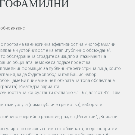
ОГОФАМИЛНИ
о обновяване
 по програма за енергийна ефективност на многофамилни
овяване и устойчивост е на етап „публично обсъждане“.
ото обследване на сградите са изцяло ангажимент на
двания общината не може да подаде проект за
вяме ви информация за публичните регистри на лица, които
вания, за да бъдете свободни във Вашия избор:
(обръщаме Ви внимание, че в обхвата на това обследване
градата): Имате два варианта:
 дейността на консултанти съгласно чл.167, ал.2 от ЗУТ.Там
ни тази услуга (няма публичен регистър), изборът е
устойчиво енергийно развитие, раздел „Регистри“, „Вписани
 регулират по никакъв начин от общината, но договорите и
представени в общината, заедно с двете обследвания. В