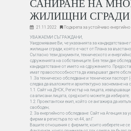
САНИРАНЕ НА МН
ЖИЛИЩНИ СГРАДИ
21.11.2022
Подкрепа за устойчиво енергийн
УВАЖАЕМИ СЪГРАЖДАНИ,
Уведомяваме Ви, че указанията за кандидатстване
жилищни сгради, която е част от Плана за възстан
Съгласно тези документи, техническото и енергийн
сдруженията на собствениците. Без тези две обсле
кандидатстване от името на сдружението. Предоста
имат правоспособността да извършват двете обслед
1 .За техническо обследване и технически паспорт 
следва да възложите и архитектурно заснемане на с
1.1. Сайт на ДНСК, Регистър на лицата, извършващи
са вписани лицата, сред които можете да избирате;
1.2. Проектантски екип, който се ангажира да изпъл
свободен;
2. За енергийното обследване: Сайт на Агенция за 
фирми в регистъра по чл.44, ал.Г
Вашите отношения с фирмите, които изберете не се
фактурите, които приемате от тях следва да бъдат 