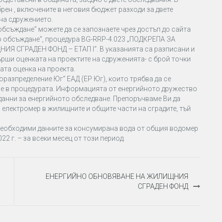
рен , включените в неговия бюджет разходи за двете
на сдружението.
обсъждане“ можете да се запознаете чрез достъп до сайта
но обсъждане“, процедура BG-RRP-4.023 „ПОДКРЕПА ЗА
ГРАДЕН ФОНД – ЕТАП I“. В указанията са разписани и
рши оценката на проектите на сдруженията- с брой точки
ата оценка на проекта.
разпределение Юг“ ЕАД (ЕР Юг), които трябва да се
тие в процедурата. Информацията от енергийното дружество
 данни за енергийното обследване. Препоръчваме Ви да
 електромер в жилищните и общите части на сградите, тъй
 необходими данните за консумирана вода от общия водомер
22 г. – за всеки месец от този период.
ЕНЕРГИЙНО ОБНОВЯВАНЕ НА ЖИЛИЩНИЯ
СГРАДЕН ФОНД